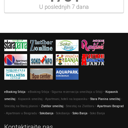
U poslednjih 7 dana
eBooking Srbija
- eBooking Srbija - Sigurna rezervacija smeštaja u Srbiji •
Kopaonik
smeštaj
- Kopaonik smeštaj - Apartmani, hoteli na kopaoniku •
Stara Planina smeštaj
-
Smestaj na Staroj planini •
Zlatibor smeštaj
- Smestaj na Zlatiboru •
Apartmani Beograd
- Apartmani u Beogradu •
Sokobanja
- Sokobanja •
Soko Banja
- Soko Banja
Kontaktirajte nas