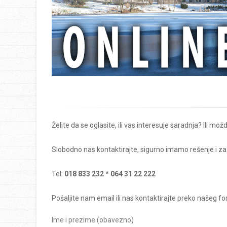
Želite da se oglasite, ili vas interesuje saradnja? Ili mo
Slobodno nas kontaktirajte, sigurno imamo rešenje i za
Tel:
018 833 232 * 064 31 22 222
Pošaljite nam email ili nas kontaktirajte preko našeg f
Ime i prezime (obavezno)