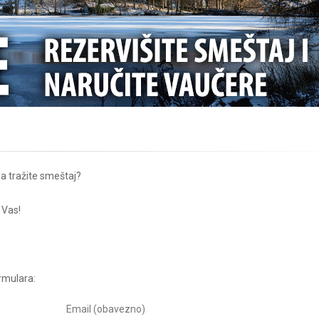
žda tražite smeštaj?
 Vas!
ormulara:
Email (obavezno)